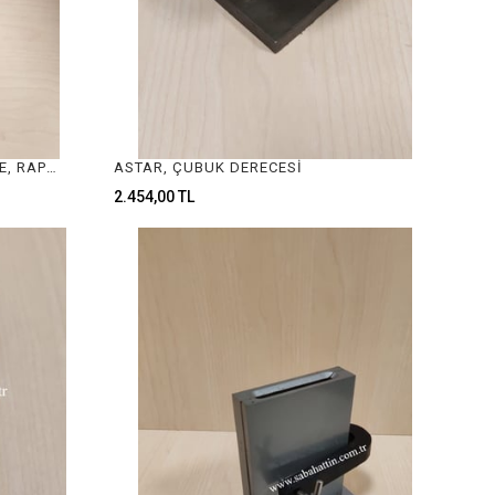
TAKOZ, DERECE , KÜLÇE DERECE, RAPORLUK, TEL DERECE 10KG INGOT MOLD , JEWELRY INGOT MOLD
ASTAR, ÇUBUK DERECESİ
2.454,00 TL