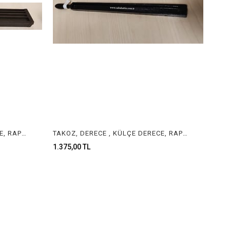
TAKOZ, DERECE , KÜLÇE DERECE, RAPORLUK, TEL DERECE INGOT MOLD , JEWELRY INGOT MOLD
TAKOZ, DERECE , KÜLÇE DERECE, RAPORLUK, TEL DERECE INGOT MOLD , JEWELRY INGOT MOLD
1.375,00 TL