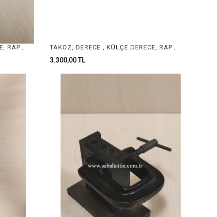
TAKOZ, DERECE , KÜLÇE DERECE, RAPORLUK, TEL DERECE 2KG INGOT MOLD , JEWELRY INGOT MOLD
TAKOZ, DERECE , KÜLÇE DERECE, RAPORLUK, TEL DERECE 3KG INGOT MOLD , JEWELRY INGOT MOLD
3.300,00 TL