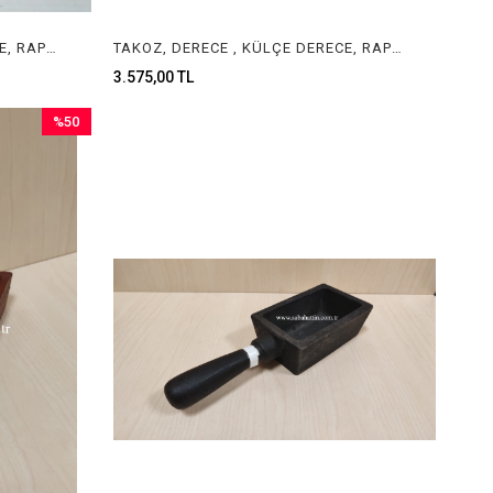
TAKOZ, DERECE , KÜLÇE DERECE, RAPORLUK, TEL DERECE , INGOT MOLD , JEWELRY INGOT MOLD
TAKOZ, DERECE , KÜLÇE DERECE, RAPORLUK, TEL DERECE 2KG INGOT MOLD , JEWELRY INGOT MOLD
3.575,00 TL
%50
İndirim
%50İndirim