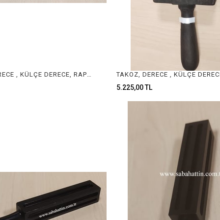
TAKOZ, DERECE , KÜLÇE DERECE, RAPORLUK, TEL DERECE 5KG INGOT MOLD , JEWELRY INGOT MOLD
5.225,00 TL