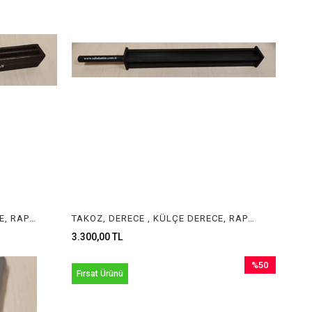
TAKOZ, DERECE , KÜLÇE DERECE, RAPORLUK, TEL DERECE INGOT MOLD , JEWELRY INGOT MOLD
TAKOZ, DERECE , KÜLÇE DERECE, RAPORLUK, TEL DERECE 3KG INGOT MOLD , JEWELRY INGOT MOLD
3.300,00 TL
%50
Fırsat Ürünü
İndirim
%50İndirim