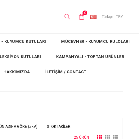
0
Türkçe - TRY
 - KUYUMCU KUTULARI
MÜCEVHER - KUYUMCU RULOLARI
OLEKSİYON KUTULARI
KAMPANYALI - TOPTAN ÜRÜNLER
HAKKIMIZDA
İLETİŞİM / CONTACT
ÜN ADINA GÖRE (Z<A)
STOKTAKILER
25 ÜRÜN