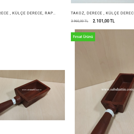
TAKOZ, DERECE , KÜLÇE DERECE, RAPORLUK, TEL DERECE , INGOT MOLD , JEWELRY INGOT MOLD
2.101,00 TL
3.960,00 TL
Fırsat Ürünü