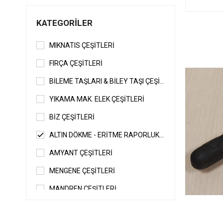
KATEGORILER
MIKNATIS ÇEŞİTLERİ
FIRÇA ÇEŞİTLERİ
BİLEME TAŞLARI & BİLEY TAŞI ÇEŞİTLERİ
YIKAMA MAK. ELEK ÇEŞİTLERİ
BİZ ÇEŞİTLERİ
ALTIN DÖKME - ERİTME RAPORLUK VE DERECELERİ
AMYANT ÇEŞİTLERİ
MENGENE ÇEŞİTLERİ
MANDREN ÇEŞİTLERİ
BORAX - BORAKS KABI ÇEŞİTLERİ