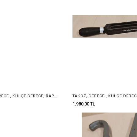
TAKOZ, DERECE , KÜLÇE DERECE, RAPORLUK, TEL DERECE INGOT MOLD , JEWELRY INGOT MOLD
1.980,00 TL