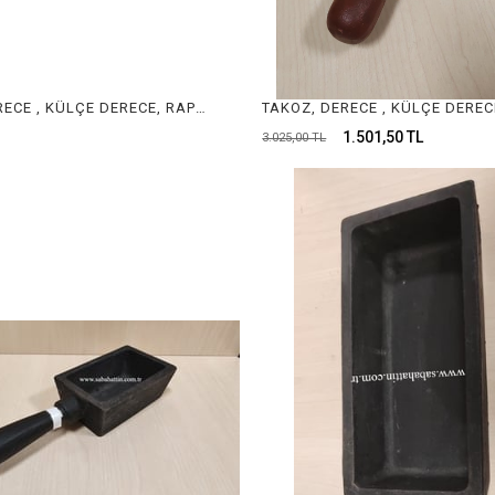
TAKOZ, DERECE , KÜLÇE DERECE, RAPORLUK, TEL DERECE 3KG INGOT MOLD , JEWELRY INGOT MOLD
1.501,50 TL
3.025,00 TL