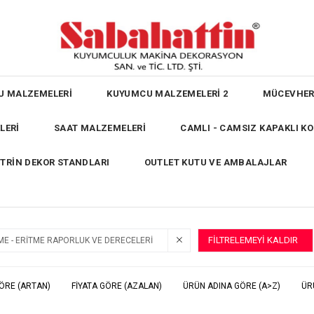
U MALZEMELERİ
KUYUMCU MALZEMELERİ 2
MÜCEVHER
LERİ
SAAT MALZEMELERİ
CAMLI - CAMSIZ KAPAKLI K
İTRİN DEKOR STANDLARI
OUTLET KUTU VE AMBALAJLAR
FILTRELEMEYI KALDIR
ME - ERİTME RAPORLUK VE DERECELERİ
GÖRE (ARTAN)
FIYATA GÖRE (AZALAN)
ÜRÜN ADINA GÖRE (A>Z)
ÜR