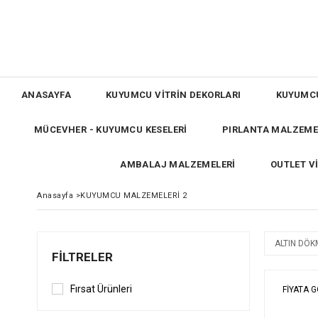
ANASAYFA
KUYUMCU VİTRİN DEKORLARI
KUYUMC
MÜCEVHER - KUYUMCU KESELERİ
PIRLANTA MALZEME
AMBALAJ MALZEMELERİ
OUTLET V
Anasayfa
>
KUYUMCU MALZEMELERİ 2
ALTIN DÖK
FILTRELER
Fırsat Ürünleri
FIYATA 