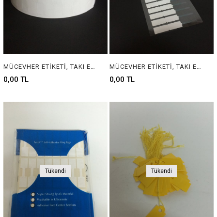
MÜCEVHER ETİKETİ, TAKI ETİKETİ, BARKOD ETİKETİ, PIRLANTA ETİKETİ, GÜMÜŞÇÜ ETİKETİ, BİJÜTERİ ETİKETİ, KUYUMCU ETİKETİ, JEWELRY TAG, JEWELRY LABEL, BARCOD TAG, SILVER TAG, GOLD TAG , DIAMOND TAG
MÜCEVHER ETİKETİ, TAKI ETİKETİ, BARKOD ETİKETİ, GÜMÜŞÇÜ ETİKETİ, BİJÜTERİ ETİKETİ, KUYUMCU ETİKETİ, JEWELRY TAG, JEWELRY LABEL, BARCOD TAG, SILVER TAG, GOLD TAG
0,00 TL
0,00 TL
Tükendi
Tükendi