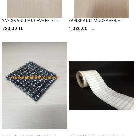
YAPIŞKANLI MÜCEVHER ETİKETİ, MÜCEVHER ETİKETİ, TAKI ETİKETİ, BARKOD ETİKETİ, PIRLANTA ETİKETİ, GÜMÜŞÇÜ ETİKETİ, BİJÜTERİ ETİKETİ, KUYUMCU ETİKETİ, JEWELRY TAG, JEWELRY LABEL, BARCOD TAG, SILVER TAG, GOLD TAG , DIAMOND TAG
YAPIŞKANLI MÜCEVHER ETİKETİ, MÜCEVHER ETİKETİ, TAKI ETİKETİ, BARKOD ETİKETİ, PIRLANTA ETİKETİ, GÜMÜŞÇÜ ETİKETİ, BİJÜTERİ ETİKETİ, KUYUMCU ETİKETİ, JEWELRY TAG, JEWELRY LABEL, BARCOD TAG, SILVER TAG, GOLD TAG , DIAMOND TAG
720,00 TL
1.080,00 TL