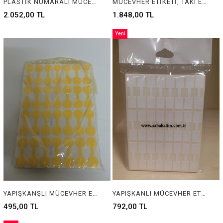
PLASTİK NUMARALI MÜCEVHER ETİKETİ, JEWELRY LABEL WITH PLASTIC NUMBERS , JEWELRY TAG WITH PLASTIC NUMBERS
MÜCEVHER ETİKETİ, TAKI ETİKETİ, BARKOD ETİKETİ, PIRLANTA ETİKETİ, GÜMÜŞÇÜ ETİKETİ, BİJÜTERİ ETİKETİ, KUYUMCU ETİKETİ, JEWELRY TAG, JEWELRY LABEL, BARCOD TAG, SILVER TAG, GOLD TAG , DIAMOND TAG
2.052,00 TL
1.848,00 TL
Yeni
Ürün
YAPIŞKANŞLI MÜCEVHER ETİKETİ, MÜCEVHER ETİKETİ, TAKI ETİKETİ, BARKOD ETİKETİ, PIRLANTA ETİKETİ, GÜMÜŞÇÜ ETİKETİ, BİJÜTERİ ETİKETİ, KUYUMCU ETİKETİ, JEWELRY TAG, JEWELRY LABEL, BARCOD TAG, SILVER TAG, GOLD TAG , DIAMOND TAG
YAPIŞKANLI MÜCEVHER ETİKETİ, MÜCEVHER ETİKETİ, TAKI ETİKETİ, BARKOD ETİKETİ, PIRLANTA ETİKETİ, GÜMÜŞÇÜ ETİKETİ, BİJÜTERİ ETİKETİ, KUYUMCU ETİKETİ, JEWELRY TAG, JEWELRY LABEL, BARCOD TAG, SILVER TAG, GOLD TAG , DIAMOND TAG
495,00 TL
792,00 TL