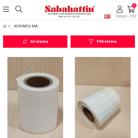
0
Türkçe - TRY
KUYUMCU MALZEMELERİ
Sıralama
Filtreleme