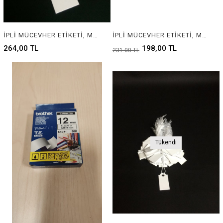
İPLİ MÜCEVHER ETİKETİ, MÜCEVHER ETİKETİ, TAKI ETİKETİ, BARKOD ETİKETİ, PIRLANTA ETİKETİ, GÜMÜŞÇÜ ETİKETİ, BİJÜTERİ ETİKETİ, KUYUMCU ETİKETİ, JEWELRY TAG, JEWELRY LABEL, BARCOD TAG, SILVER TAG, GOLD TAG , DIAMOND TAG
İPLİ MÜCEVHER ETİKETİ, MÜCEVHER ETİKETİ, TAKI ETİKETİ, BARKOD ETİKETİ, PIRLANTA ETİKETİ, GÜMÜŞÇÜ ETİKETİ, BİJÜTERİ ETİKETİ, KUYUMCU ETİKETİ, JEWELRY TAG, JEWELRY LABEL, BARCOD TAG, SILVER TAG, GOLD TAG , DIAMOND TAG
264,00 TL
198,00 TL
231,00 TL
Tükendi