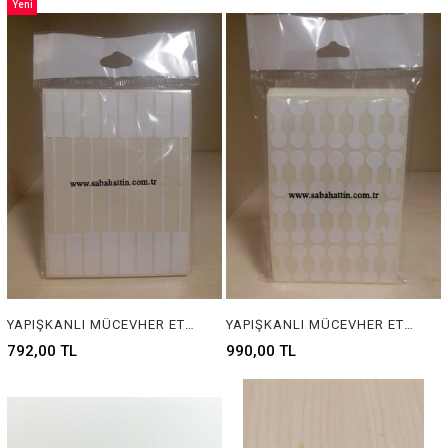
Yeni
Ürün
YAPIŞKANLI MÜCEVHER ETİKETİ, MÜCEVHER ETİKETİ, TAKI ETİKETİ, BARKOD ETİKETİ, PIRLANTA ETİKETİ, GÜMÜŞÇÜ ETİKETİ, BİJÜTERİ ETİKETİ, KUYUMCU ETİKETİ, JEWELRY TAG, JEWELRY LABEL, BARCOD TAG, SILVER TAG, GOLD TAG , DIAMOND TAG
YAPIŞKANLI MÜCEVHER ETİKETİ, MÜCEVHER ETİKETİ, TAKI ETİKETİ, BARKOD ETİKETİ, PIRLANTA ETİKETİ, GÜMÜŞÇÜ ETİKETİ, BİJÜTERİ ETİKETİ, KUYUMCU ETİKETİ, JEWELRY TAG, JEWELRY LABEL, BARCOD TAG, SILVER TAG, GOLD TAG , DIAMOND TAG
792,00 TL
990,00 TL