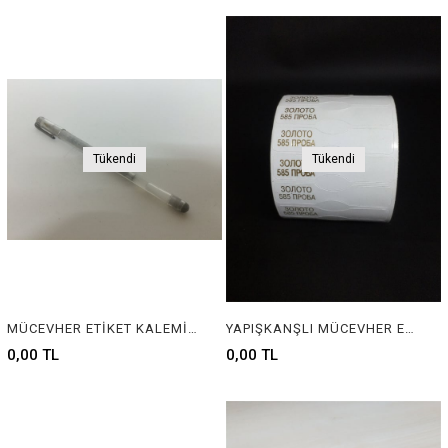
Tükendi
Tükendi
MÜCEVHER ETİKET KALEMİ, JEWELRY LABEL PENCIL
YAPIŞKANŞLI MÜCEVHER ETİKETİ, MÜCEVHER ETİKETİ, TAKI ETİKETİ, BARKOD ETİKETİ, PIRLANTA ETİKETİ, GÜMÜŞÇÜ ETİKETİ, BİJÜTERİ ETİKETİ, KUYUMCU ETİKETİ, JEWELRY TAG, JEWELRY LABEL, BARCOD TAG, SILVER TAG, GOLD TAG , DIAMOND TAG
0,00 TL
0,00 TL