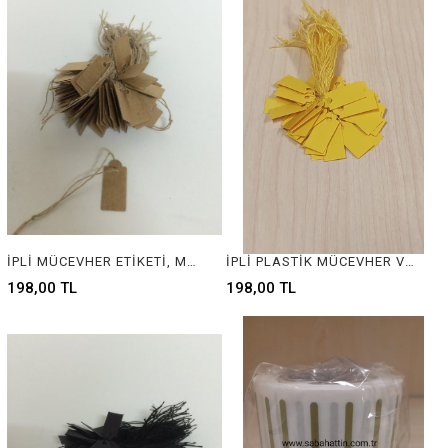
İPLİ MÜCEVHER ETİKETİ, MÜCEVHER ETİKETİ, TAKI ETİKETİ, BARKOD ETİKETİ, PIRLANTA ETİKETİ, GÜMÜŞÇÜ ETİKETİ, BİJÜTERİ ETİKETİ, KUYUMCU ETİKETİ, JEWELRY TAG, JEWELRY LABEL, BARCOD TAG, SILVER TAG, GOLD TAG , DIAMOND TAG
İPLİ PLASTİK MÜCEVHER VE TAKI ETİKETİ, PLASCTIC JEWELRY LABEL WİTH ROPE
198,00 TL
198,00 TL