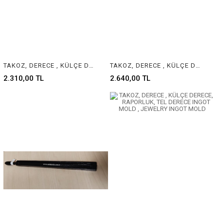
TAKOZ, DERECE , KÜLÇE DERECE, RAPORLUK, TEL DERECE INGOT MOLD , JEWELRY INGOT MOLD
TAKOZ, DERECE , KÜLÇE DERECE, RAPORLUK, TEL DERECE INGOT MOLD , JEWELRY INGOT MOLD
2.310,00 TL
2.640,00 TL