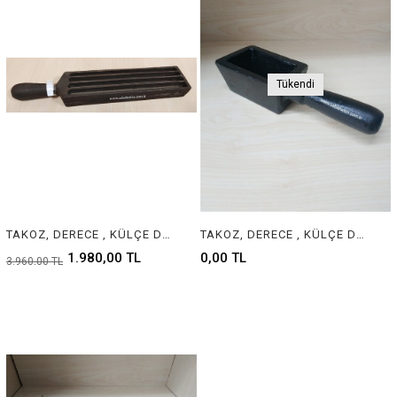
Tükendi
TAKOZ, DERECE , KÜLÇE DERECE, RAPORLUK, TEL DERECE INGOT MOLD , JEWELRY INGOT MOLD
TAKOZ, DERECE , KÜLÇE DERECE, RAPORLUK, TEL DERECE , INGOT MOLD , JEWELRY INGOT MOLD
1.980,00 TL
0,00 TL
3.960,00 TL