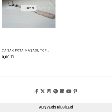
Tükendi
ÇANAK POTA MAŞASI, TOPRAK POTA MAŞASI, MAŞA, JEWELRY TONGS
0,00 TL
ALIŞVERİŞ BİLGİLERİ