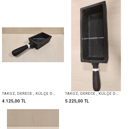
TAKOZ, DERECE , KÜLÇE DERECE, RAPORLUK, TEL DERECE 5KG INGOT MOLD , JEWELRY INGOT MOLD
TAKOZ, DERECE , KÜLÇE DERECE, RAPORLUK, TEL DERECE 10KG INGOT MOLD , JEWELRY INGOT MOLD
4.125,00 TL
5.225,00 TL