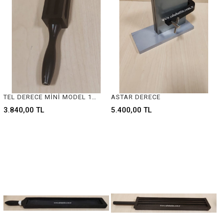
TEL DERECE MİNİ MODEL 10CM
ASTAR DERECE
3.840,00 TL
5.400,00 TL