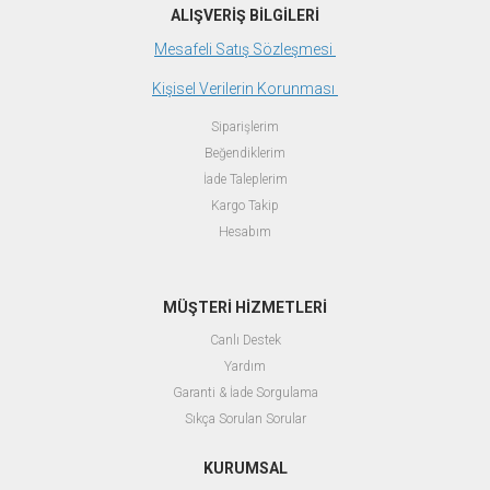
ALIŞVERİŞ BİLGİLERİ
Mesafeli Satış Sözleşmesi
Kişisel Verilerin Korunması
Siparişlerim
Beğendiklerim
İade Taleplerim
Kargo Takip
Hesabım
MÜŞTERİ HİZMETLERİ
Canlı Destek
Yardım
Garanti & İade Sorgulama
Sıkça Sorulan Sorular
KURUMSAL