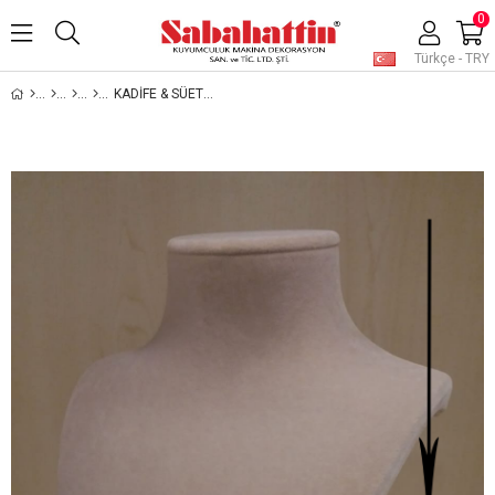
0
Türkçe - TRY
KADİFE & SÜET BOYUNLUK - VELVET & SUEDE JEWELRY NECKLACE DISPLAY