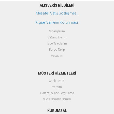
ALIŞVERİŞ BİLGİLERİ
Mesafeli Satış Sözleşmesi
Kişisel Verilerin Korunması
Siparişlerim
Beğendiklerim
İade Taleplerim
Kargo Takip
Hesabım
MÜŞTERİ HİZMETLERİ
Canlı Destek
Yardım
Garanti & İade Sorgulama
Sıkça Sorulan Sorular
KURUMSAL