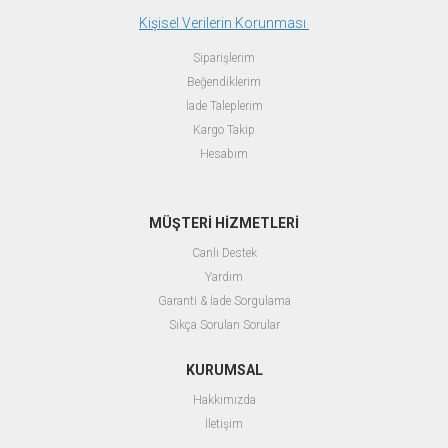
Kişisel Verilerin Korunması
Siparişlerim
Beğendiklerim
İade Taleplerim
Kargo Takip
Hesabım
MÜŞTERİ HİZMETLERİ
Canlı Destek
Yardım
Garanti & İade Sorgulama
Sıkça Sorulan Sorular
KURUMSAL
Hakkımızda
İletişim