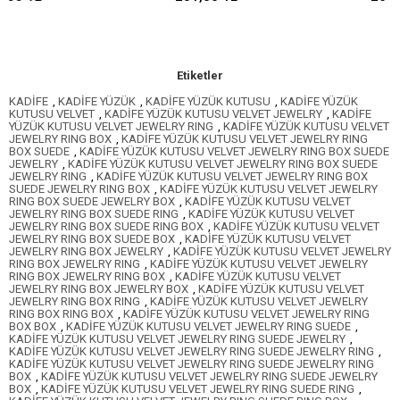
Etiketler
KADİFE
,
KADİFE YÜZÜK
,
KADİFE YÜZÜK KUTUSU
,
KADİFE YÜZÜK
KUTUSU VELVET
,
KADİFE YÜZÜK KUTUSU VELVET JEWELRY
,
KADİFE
YÜZÜK KUTUSU VELVET JEWELRY RING
,
KADİFE YÜZÜK KUTUSU VELVET
JEWELRY RING BOX
,
KADİFE YÜZÜK KUTUSU VELVET JEWELRY RING
BOX SUEDE
,
KADİFE YÜZÜK KUTUSU VELVET JEWELRY RING BOX SUEDE
JEWELRY
,
KADİFE YÜZÜK KUTUSU VELVET JEWELRY RING BOX SUEDE
JEWELRY RING
,
KADİFE YÜZÜK KUTUSU VELVET JEWELRY RING BOX
SUEDE JEWELRY RING BOX
,
KADİFE YÜZÜK KUTUSU VELVET JEWELRY
RING BOX SUEDE JEWELRY BOX
,
KADİFE YÜZÜK KUTUSU VELVET
JEWELRY RING BOX SUEDE RING
,
KADİFE YÜZÜK KUTUSU VELVET
JEWELRY RING BOX SUEDE RING BOX
,
KADİFE YÜZÜK KUTUSU VELVET
JEWELRY RING BOX SUEDE BOX
,
KADİFE YÜZÜK KUTUSU VELVET
JEWELRY RING BOX JEWELRY
,
KADİFE YÜZÜK KUTUSU VELVET JEWELRY
RING BOX JEWELRY RING
,
KADİFE YÜZÜK KUTUSU VELVET JEWELRY
RING BOX JEWELRY RING BOX
,
KADİFE YÜZÜK KUTUSU VELVET
JEWELRY RING BOX JEWELRY BOX
,
KADİFE YÜZÜK KUTUSU VELVET
JEWELRY RING BOX RING
,
KADİFE YÜZÜK KUTUSU VELVET JEWELRY
RING BOX RING BOX
,
KADİFE YÜZÜK KUTUSU VELVET JEWELRY RING
BOX BOX
,
KADİFE YÜZÜK KUTUSU VELVET JEWELRY RING SUEDE
,
KADİFE YÜZÜK KUTUSU VELVET JEWELRY RING SUEDE JEWELRY
,
KADİFE YÜZÜK KUTUSU VELVET JEWELRY RING SUEDE JEWELRY RING
,
KADİFE YÜZÜK KUTUSU VELVET JEWELRY RING SUEDE JEWELRY RING
BOX
,
KADİFE YÜZÜK KUTUSU VELVET JEWELRY RING SUEDE JEWELRY
BOX
,
KADİFE YÜZÜK KUTUSU VELVET JEWELRY RING SUEDE RING
,