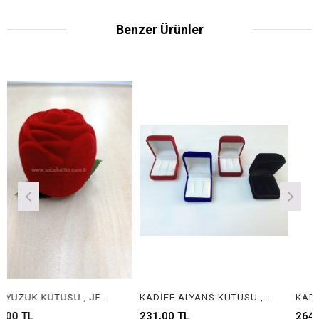
Benzer Ürünler
GÜL YÜZÜK KUTUSU , JEWELRY ROSE RING BOX
KADİFE ALYANS KUTUSU , KADİFE KOLDÜĞME KUTUSU, KADİFE YÜZÜK KUTUSU , JEWELRY WEDDING RING BOX, CUFFLINK BOX, JEWELRY RING BOX
231,00 TL
264,00 TL