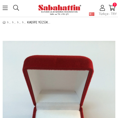
0
Türkçe - TRY
KADİFE YÜZÜK KUTUSU, VELVET JEWELRY RING BOX , SUEDE JEWELRY RING BOX