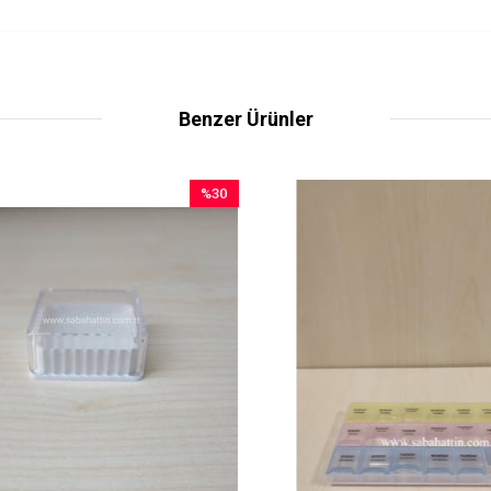
Benzer Ürünler
%30
İndirim
%30İndirim