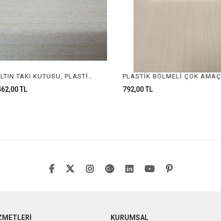
PLASTİK ALTIN TAKI KUTUSU, PLASTİK KUTU, KUYUMCU KUTUSU, PLASTİK ÇEYREK KUTUSU, PLASTIC GOLD BOX, PLASTİC BOX, JEWELRY PLASTIC BOX
2,00 TL
792,00 TL
ZMETLERİ
KURUMSAL