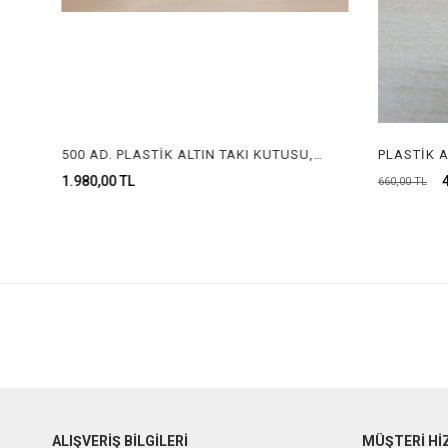
500 AD. PLASTİK ALTIN TAKI KUTUSU, PLASTİK KUTU, KUYUMCU KUTUSU, PLASTIC GOLD BOX, PLASTİC BOX, JEWELRY PLASTIC BOX
1.980,00 TL
46
660,00 TL
ALIŞVERİŞ BİLGİLERİ
MÜŞTERİ Hİ