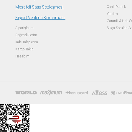
Mesafeli Satış Sözleşmesi
Canlı Destek
Yardım
Kişisel Verilerin Korunması
Garanti & İade 
Siparişlerim
Sıkça Sorulan So
Beğendiklerim
İade Taleplerim
Kargo Takip
Hesabım