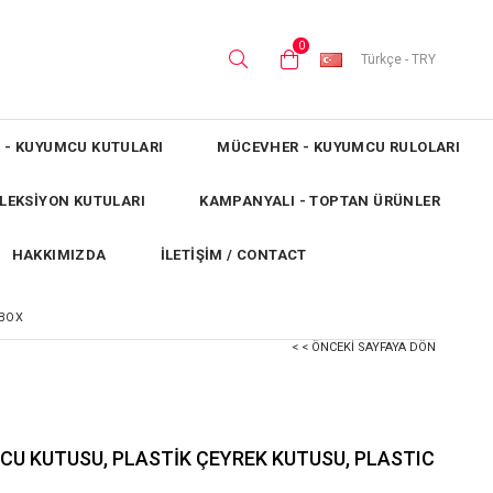
0
Türkçe - TRY
 - KUYUMCU KUTULARI
MÜCEVHER - KUYUMCU RULOLARI
OLEKSİYON KUTULARI
KAMPANYALI - TOPTAN ÜRÜNLER
HAKKIMIZDA
İLETİŞİM / CONTACT
 BOX
< < ÖNCEKI SAYFAYA DÖN
MCU KUTUSU, PLASTİK ÇEYREK KUTUSU, PLASTIC