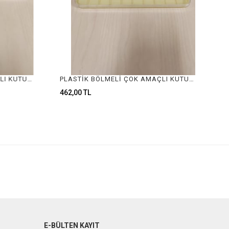
PLASTİK BÖLMELİ ÇOK AMAÇLI KUTU, PLASTİK TAŞ KUTUSU, PLASTİK HAP KUTUSU, PLASTIC DIAMOND BOX , PLASTIC ORGANIZER WITH COMPARTMENTS, PLASTIC DIAMOND BOX , PLASTIC ORGANIZER , PLASTIC PILL BOX
PLASTİK BÖLMELİ ÇOK AMAÇLI KUTU, PLASTİK TAŞ KUTUSU, PLASTİK HAP KUTUSU, PLASTIC DIAMOND BOX , PLASTIC ORGANIZER WITH COMPARTMENTS, PLASTIC DIAMOND BOX , PLASTIC ORGANIZER , PLASTIC PILL BOX
462,00 TL
E-BÜLTEN KAYIT