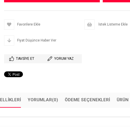
Favorilere Ekle
İstek Listeme Ekle
Fiyat Düşünce Haber Ver
TAVSIYE ET
YORUM YAZ
ELLIKLERI
YORUMLAR
(0)
ÖDEME SEÇENEKLERI
ÜRÜN 