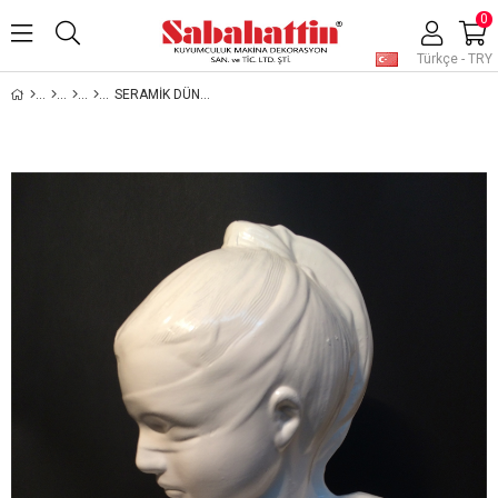
0
Türkçe - TRY
SERAMİK DÜNYA GÜZELİ - CERAMIC NECLACE DISPLAY