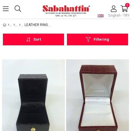
0
English - TRY
LEATHER RING BOXES
Sort
Filtering